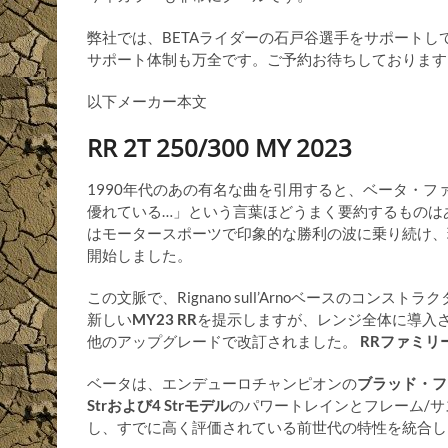
弊社では、BETAライダーの石戸谷選手をサポート
サポート体制も万全です。ご予約お待ちしております
以下メーカー本文
RR 2T 250/300 MY 2023
1990年代のあの有名な曲を引用すると、ベータ・
優れている…」という言葉ほどうまく要約するものはあり
はモータースポーツで印象的な勝利の波に乗り続け、
開始しました。
この文脈で、Rignano sull’Arnoベースのコ
新しい
MY23 RR
を提示しますが、レンジ全体に導入
他のアップグレードで改訂されました。
RRファミリ
ベータは、エンデューロチャンピオンの
ブラッド・フ
Strおよび4 Strモデル
のパワートレインとフレーム/
し、すでに高く評価されている前世代の特性を統合し