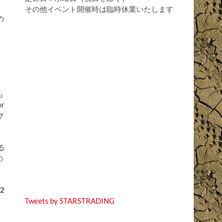
その他イベント開催時は臨時休業いたします
の
も
r
び
る
の
 2
Tweets by STARSTRADING