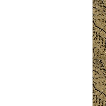
し
角
上
ク
ド
ミ
新