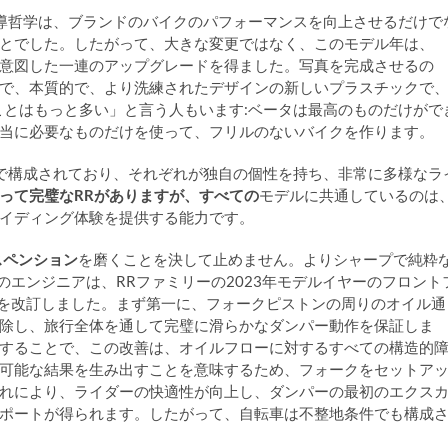
ジニアの指導哲学は、ブランドのバイクのパフォーマンスを向上させるだけで
とでした。したがって、大きな変更ではなく、このモデル年は、
意図した一連のアップグレードを得ました。写真を完成させるの
で、本質的で、より洗練されたデザインの新しいプラスチックで
ことはもっと多い」と言う人もいます:ベータは最高のものだけがで
当に必要なものだけを使って、フリルのないバイクを作ります。
で構成されており、それぞれが独自の個性を持ち、非常に多様なラ
って完璧なRRがありますが、すべての
モデルに共通しているのは
イディング体験を提供する能力です。
スペンション
を磨くことを決して止めません。よりシャープで純粋
orのエンジニアは、RRファミリーの2023年モデルイヤーのフロント
部を改訂しました。まず第一に、フォークピストンの周りのオイル通
除し、旅行全体を通して完璧に滑らかなダンパー動作を保証しま
することで、この改善は、オイルフローに対するすべての構造的
可能な結果を生み出すことを意味するため、フォークをセットア
れにより、ライダーの快適性が向上し、ダンパーの最初のエクス
ポートが得られます。したがって、自転車は不整地条件でも構成