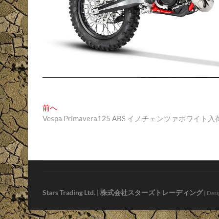
投
過
前へ
去
Vespa Primavera125 ABS イノチェンツァホワイ
稿
の
ナ
投
稿:
ビ
ゲ
ー
Stars Trading Ltd. | 株式会社スターズトレーディング
| Desi
シ