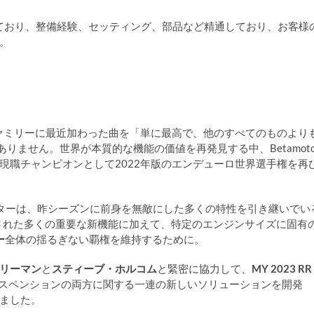
しており、整備経験、セッティング、部品など精通しており、お客様
。
ファミリーに最近加わった曲を「単に最高で、他のすべてのものより
ません。世界が本質的な機能の価値を再発見する中、Betamoto
現職チャンピオンとして2022年版のエンデューロ世界選手権を再
ンストラクターは、昨シーズンに前身を無敵にした多くの特性を引き継いでい
された多くの重要な新機能に加えて、特定のエンジンサイズに固有
ー
全体の揺るぎない覇権を維持するために。
リーマン
と
スティーブ・ホルコム
と緊密に協力して、
MY 2023 RR
サスペンションの両方に関する一連の新しいソリューションを開発
ました。