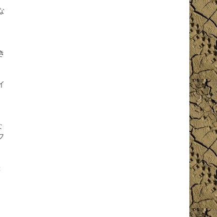
な
、
き
イ
、
な
フ
障
ッ
カ
さ