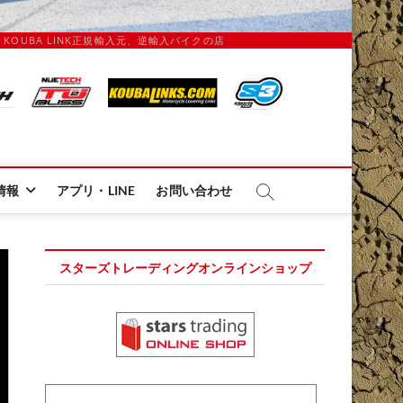
IX、 KOUBA LINK正規輸入元、逆輸入バイクの店
ディング
情報
アプリ・LINE
お問い合わせ
スターズトレーディングオンラインショップ