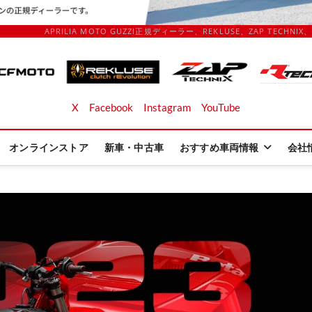
APRILIA MOTO GUZZI正規ディーラー、REKLUSE、ZAP TECHN
Ltd. | 株式会社スターズトレー
ECHNIX、 KOUBA LINK正規輸入元、逆輸入バイクの店
X
Facebook
Instagram
YouTube
オンラインストア
新車・中古車
おすすめ車両情報
会社