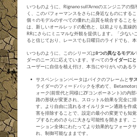
いつものように、Rignano sull’Arnoのエン
く、このパフォーマンスをさらに身近なものにするこ
個々のモデルのすべての優れた品質を統合することを
は、新しいオールレッドの配色と、以前よりも直線的
RRにさらにミニマルな外観を提供します。「少ない
ると信じており、レースでも日曜日のライドでも、本
いつものように、このシリーズは
8つの異なるモデル
ダーのニーズに応えています。すべての
ライダーにと
ユーザーに自信を植え付け、本当にやりがいのあるラ
サスペンション:ベータはバイクのフレームと
サ
ライダーのフィードバックを求めて、Betamot
ォーク(前世代と同様にZFコンポーネント)の内
路の形状が変更され、スロットル効果を完全に排
す。より自由に流れるオイルリターン通路を作成
害を排除することで、設定の最小の変更でも知覚
プするためのさらに大きな可能性を開きます。こ
ーション全体にわたってより効果的なフォークサ
れ、制御可能なままです。