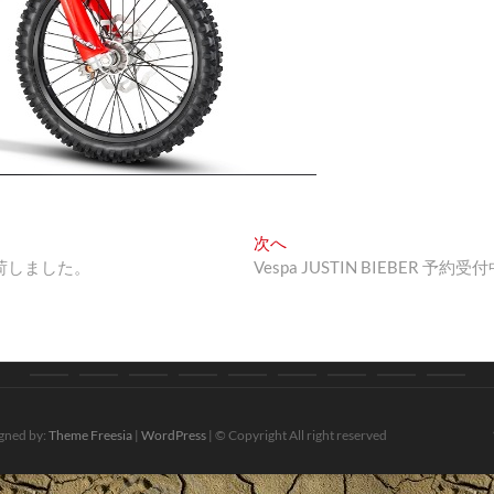
次
次へ
の
ト入荷しました。
Vespa JUSTIN BIEBER 予約受
投
稿:
お
ブ
バ
オ
新
お
会
ア
お
知
ロ
イ
ン
車・
す
社
プ
問
gned by:
Theme Freesia
|
WordPress
| © Copyright All right reserved
ら
グ
ク
ラ
中
す
情
リ・
い