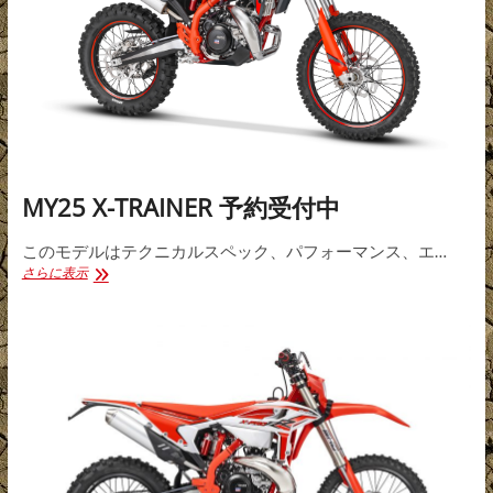
MY25 X-TRAINER 予約受付中
このモデルはテクニカルスペック、パフォーマンス、エ…
MY25
さらに表示
X-
TRAINER
予
約
受
付
中