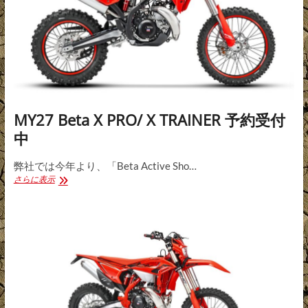
MY27 Beta X PRO/ X TRAINER 予約受付
中
弊社では今年より、「Beta Active Sho…
MY27
さらに表示
Beta
X
PRO/
X
TRAINER
予
約
受
付
中