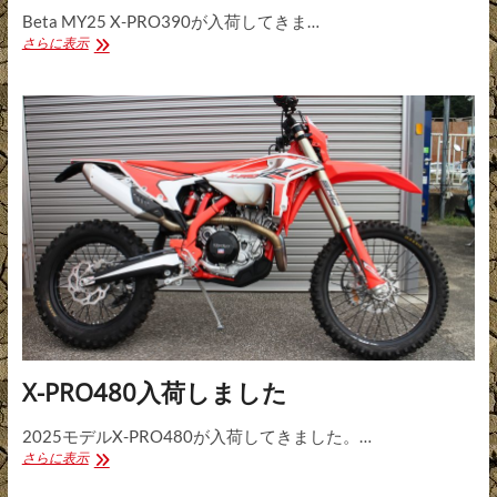
Beta MY25 X-PRO390が入荷してきま…
Beta
さらに表示
X-
PRO390
入
荷
し
ま
し
た
X-PRO480入荷しました
2025モデルX-PRO480が入荷してきました。…
X-
さらに表示
PRO480
入