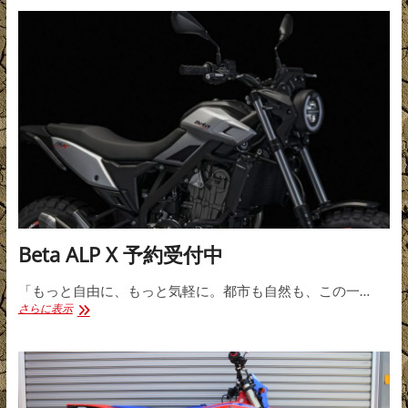
荷
し
ま
し
た
Beta ALP X 予約受付中
「もっと自由に、もっと気軽に。都市も自然も、この一…
Beta
さらに表示
ALP
X
予
約
受
付