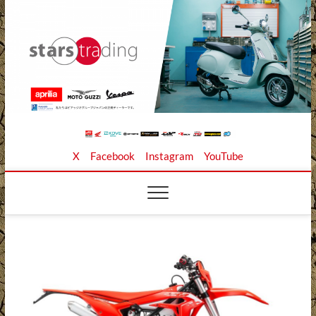
Skip
to
content
Stars Trading Ltd. |
APRILIA MOTO GUZZI正規ディーラー、REKLUSE、
X
Facebook
Instagram
YouTube
ZAP TECHNIX、 KOUBA LINK正規輸入元、逆輸入バイ
クの店
株式会社スターズト
レーディング