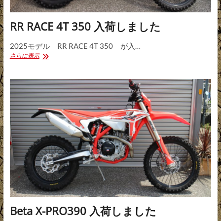
RR RACE 4T 350 入荷しました
2025モデル RR RACE 4T 350 が入…
RR
さらに表示
RACE
4T
350
入
荷
し
ま
し
た
Beta X-PRO390 入荷しました