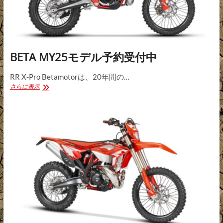
BETA MY25モデル予約受付中
RR X-Pro Betamotorは、20年間の…
BETA
さらに表示
MY25
モ
デ
ル
予
約
受
付
中