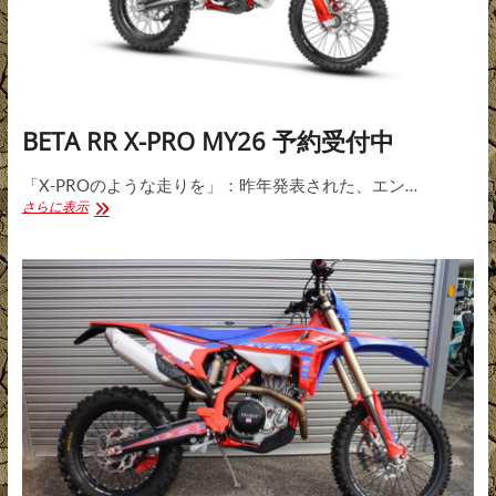
BETA RR X-PRO MY26 予約受付中
「X-PROのような走りを」：昨年発表された、エン…
BETA
さらに表示
RR
X-
PRO
MY26
予
約
受
付
中