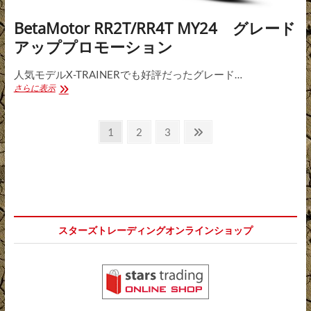
BetaMotor RR2T/RR4T MY24 グレード
アッププロモーション
人気モデルX-TRAINERでも好評だったグレード…
BetaMotor
さらに表示
RR2T/RR4T
MY24
投
グ
固
固
固
次
1
2
3
レ
定
定
定
の
稿
ー
ペ
ペ
ペ
ペ
ド
の
ア
ー
ー
ー
ー
ッ
ペ
ジ
ジ
ジ
ジ
プ
プ
ー
ロ
スターズトレーディングオンラインショップ
ジ
モ
ー
送
シ
ョ
り
ン