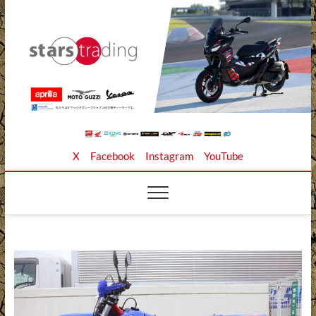
Skip
to
content
Stars Trading Ltd. |
APRILIA MOTO GUZZI正規ディーラー、REKLUSE、
X
Facebook
Instagram
YouTube
ZAP TECHNIX、 KOUBA LINK正規輸入元、逆輸入バイ
クの店
株式会社スターズト
レーディング