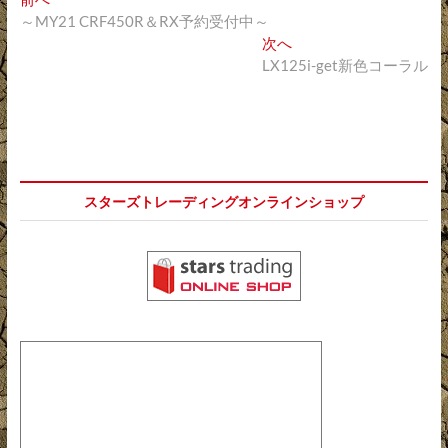
投
去
～MY21 CRF450R＆RX予約受付中～
稿
の
次
次へ
ナ
投
の
LX125i-get新色コーラル
稿:
投
ビ
稿:
ゲ
ー
シ
スターズトレーディングオンラインショップ
ョ
ン