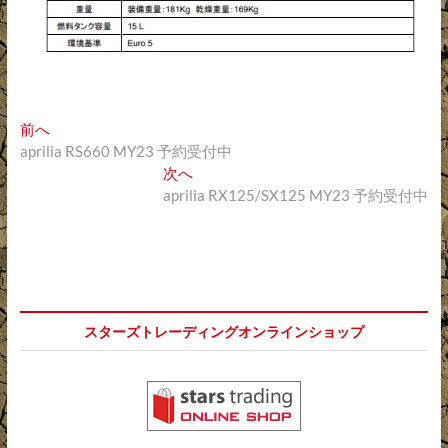
投
過
前へ
去
aprilia RS660 MY23 予約受付中
稿
の
次
次へ
ナ
投
の
aprilia RX125/SX125 MY23 予約受付中
稿:
投
ビ
稿:
ゲ
ー
シ
スターズトレーディングオンラインショップ
ョ
ン