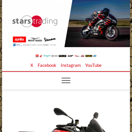
Skip
to
content
Stars Trading Ltd. |
APRILIA MOTO GUZZI正規ディーラー、REKLUSE、
X
Facebook
Instagram
YouTube
ZAP TECHNIX、 KOUBA LINK正規輸入元、逆輸入バイ
クの店
株式会社スターズト
レーディング