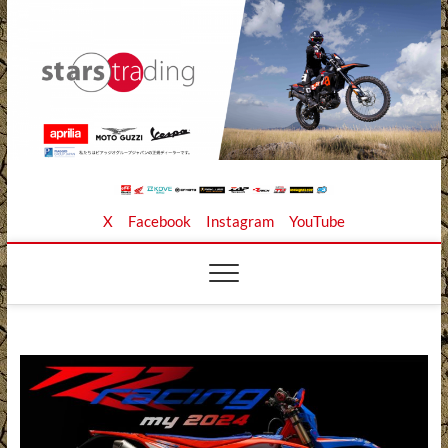
Skip
to
content
Stars Trading Ltd. |
APRILIA MOTO GUZZI正規ディーラー、REKLUSE、
X
Facebook
Instagram
YouTube
ZAP TECHNIX、 KOUBA LINK正規輸入元、逆輸入バイ
クの店
株式会社スターズト
レーディング