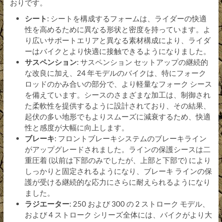
おりです。
シート
: シートを構成するフォームは、ライダーの快適
性を高めるために異なる形状と密度を持っています。よ
り広いサポートエリアと異なる素材構成により、ライダ
ーはバイクとより快適に接触できるようになりました。
サスペンション
: サスペンション セットアップの継続的
な改良に加え、24 年モデルのバイクは、特にフォーク
ロッドのかみ合いの部分で、より軽量なフォーク シース
を備えています。シースのさまざまな加工は、制御され
た柔軟性を提供するように設計されており、その結果、
起伏の多い地形でもよりスムーズに減衰するため、快適
性と感度が大幅に向上します。
ブレーキ
: フロントブレーキシステムのブレーキライン
がアップグレードされました。ラインの保護シースは二
重圧着 (以前は下部のみでしたが、上部と下部で) により
しっかりと固定されるようになり、ブレーキ ラインの保
護が受ける継続的な応力にさらに耐えられるようになり
ました。
ラジエーター
: 250 および 300 の 2 ストローク モデル、
および 4 ストローク シリーズ全体には、バイクがより大