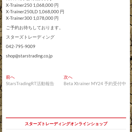
X-Trainer250 1,068,000 円
X-Trainer250LD 1,068,000 円
X-Trainer300 1,078,000 円
ご予約お待ちしております。
スターズトレーディング
042-795-9009
shop@starstrading.co.jp
投
過
次
前へ
次へ
去
の
StarsTradingRT活動報告
Beta Xtrainer MY24 予約受付中
稿
の
投
ナ
投
稿:
稿:
ビ
ゲ
ー
スターズトレーディングオンラインショップ