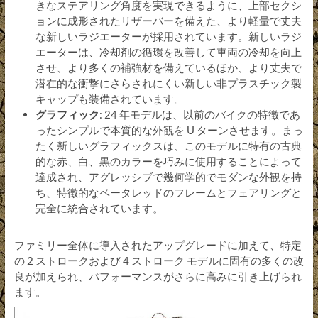
きなステアリング角度を実現できるように、上部セクシ
ョンに成形されたリザーバーを備えた、より軽量で丈夫
な新しいラジエーターが採用されています。新しいラジ
エーターは、冷却剤の循環を改善して車両の冷却を向上
させ、より多くの補強材を備えているほか、より丈夫で
潜在的な衝撃にさらされにくい新しい非プラスチック製
キャップも装備されています。
グラフィック
: 24 年モデルは、以前のバイクの特徴であ
ったシンプルで本質的な外観を U ターンさせます。まっ
たく新しいグラフィックスは、このモデルに特有の古典
的な赤、白、黒のカラーを巧みに使用することによって
達成され、アグレッシブで幾何学的でモダンな外観を持
ち、特徴的なベータレッドのフレームとフェアリングと
完全に統合されています。
ファミリー全体に導入されたアップグレードに加えて、特定
の 2 ストロークおよび 4 ストローク モデルに固有の多くの改
良が加えられ、パフォーマンスがさらに高みに引き上げられ
ます。