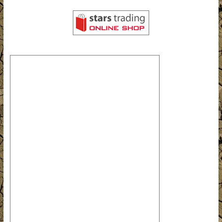
シ
ョ
ン