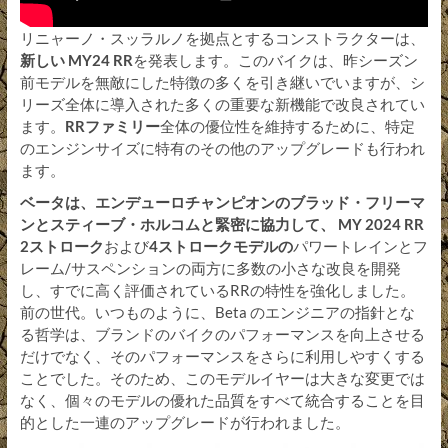
リニャーノ・スッラルノを拠点とするコンストラクターは、
新しい MY24 RR
を発表します。このバイクは、昨シーズン
前モデルを無敵にした特徴の多くを引き継いでいますが、シ
リーズ全体に導入された多くの重要な新機能で改良されてい
ます。
RRファミリー
全体の優位性を維持するために、特定
のエンジンサイズに特有のその他のアップグレードも行われ
ます。
ベータは、エンデューロチャンピオンのブラッド・フリーマ
ンとスティーブ・ホルコムと緊密に協力して、 MY 2024 RR
2ストローク
および
4ストロークモデルの
パワートレインとフ
レーム/サスペンションの両方に多数の小さな改良を開発
し、すでに高く評価されているRRの特性を強化しました。
前の世代。いつものように、Beta のエンジニアの指針とな
る哲学は、ブランドのバイクのパフォーマンスを向上させる
だけでなく、そのパフォーマンスをさらに利用しやすくする
ことでした。そのため、このモデルイヤーは大きな変更では
なく、個々のモデルの優れた品質をすべて統合することを目
的とした一連のアップグレードが行われました。