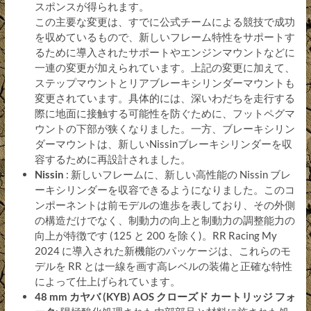
スポンスが得られます。
この主要な変更は、すでに公式チームによる競技で成功
を収めているもので、新しいフレーム特性をサポートす
るために導入されたサポートやエンジンマウントなどに
一連の変更が加えられています。上記の変更に加えて、
ステップマウントとリアブレーキシリンダーマウントも
変更されています。具体的には、深いわだちを走行する
際に地面に接触する可能性を防ぐために、フットペグマ
ウントの下部が狭くなりました。一方、ブレーキシリン
ダーマウントは、新しいNissinブレーキシリンダーを収
容するために再設計されました。
Nissin
: 新しいフレームに、新しい高性能の Nissin ブレ
ーキシリンダーを収容できるようになりました。このコ
ンポーネントは前モデルの進歩を表しており、その外側
の構造だけでなく、制動力の向上と制動力の調整能力の
向上が特徴です (125 と 200 を除く)。RR Racing My
2024 に導入された新機能のパッケージは、これらのモ
デルを RR とは一線を画す高レベルの装備と正確な特性
によって仕上げられています。
48 mm カヤバ (KYB) AOS クローズド カートリッジ フォ