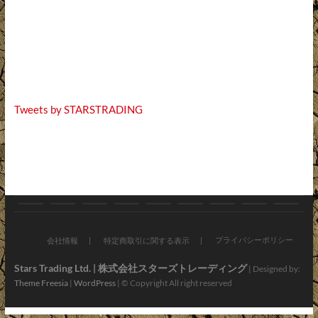
Tweets by STARSTRADING
お
ブ
バ
オ
新
お
会
ア
お
知
ロ
イ
ン
車・
す
社
プ
問
プライバシーポリシー
会社情報
特定商取引に関する表示
ら
グ
ク
ラ
中
す
情
リ・
い
Stars Trading Ltd. | 株式会社スターズトレーディング
| Designed by:
Theme Freesia
|
WordPress
| © Copyright All right reserved
せ
パ
イ
古
め
報
LINE
合
ー
ン
車
車
わ