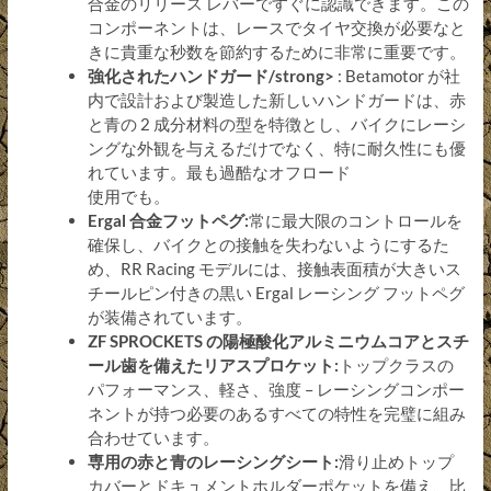
合金のリリース レバーですぐに認識できます。この
コンポーネントは、レースでタイヤ交換が必要なと
きに貴重な秒数を節約するために非常に重要です。
強化されたハンドガード/strong>
: Betamotor が社
内で設計および製造した新しいハンドガードは、赤
と青の 2 成分材料の型を特徴とし、バイクにレーシ
ングな外観を与えるだけでなく、特に耐久性にも優
れています。最も過酷なオフロード
使用でも。
Ergal 合金フットペグ:
常に最大限のコントロールを
確保し、バイクとの接触を失わないようにするた
め、RR Racing モデルには、接触表面積が大きいス
チールピン付きの黒い Ergal レーシング フットペグ
が装備されています。
ZF SPROCKETS の陽極酸化アルミニウムコアとスチ
ール歯を備えたリアスプロケット:
トップクラスの
パフォーマンス、軽さ、強度 – レーシングコンポー
ネントが持つ必要のあるすべての特性を完璧に組み
合わせています。
専用の赤と青のレーシングシート:
滑り止めトップ
カバーとドキュメントホルダーポケットを備え、比