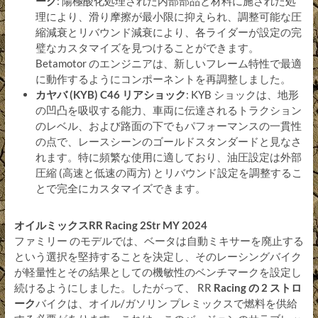
ーク
: 陽極酸化処理された内部部品と材料に施された処
理により、滑り摩擦が最小限に抑えられ、調整可能な圧
縮減衰とリバウンド減衰により、各ライダーが設定の完
璧なカスタマイズを見つけることができます。
Betamotor のエンジニアは、新しいフレーム特性で最適
に動作するようにコンポーネントを再調整しました。
カヤバ (KYB) C46 リアショック
: KYB ショックは、地形
の凹凸を吸収する能力、車両に伝達されるトラクション
のレベル、および路面の下でもパフォーマンスの一貫性
の点で、レースシーンのゴールドスタンダードと見なさ
れます。特に頻繁な使用に適しており、油圧設定は外部
圧縮 (高速と低速の両方) とリバウンド設定を調整するこ
とで完全にカスタマイズできます。
オイルミックスRR Racing 2Str MY 2024
ファミリー のモデルでは、ベータは自動ミキサーを廃止する
という選択を堅持することを決定し、そのレーシングバイク
が軽量性とその結果としての機敏性のベンチマークを設定し
続けるようにしました。したがって、 RR
Racing の 2 ストロ
ーク
バイクは、オイル/ガソリン プレミックスで燃料を供給