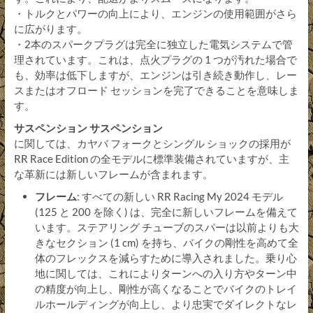
・トルクとパワーの向上により、エンジンの使用範囲がさら
に広がります。
・2本のスパークプラグは完全に独立した電気システムで管
理されています。これは、点火プラグの 1 つが汚れた場合で
も、効率は低下しますが、エンジンは引き続き動作し、レー
スまたはオフロード セッションを完了できることを意味しま
す。
サスペンション サスペンション
に関しては、カヤバ フォークとシングル ショックの採用が
RR Race Edition の全モデルに標準装備されていますが、主
な革新には新しいフレームが含まれます。
フレーム
: すべての新しい RR Racing My 2024 モデル
(125 と 200 を除く) は、完全に新しいフレームを備えて
います。ステアリング チューブのスパーは以前よりも大
きなセクション (1 cm) を持ち、バイクの剛性を高めて全
体のフレックスを減らすために導入されました。乗り心
地に関しては、これによりターンへの入り方やターン中
の精度が向上し、剛性が高くなることでバイクのトレイ
ルホールディングが向上し、より忠実でダイレクトなレ