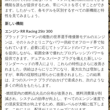
機能を誰もが提供するため、常にベストを尽くすことができ
ます。したがって、各モデルを区別するすべての新機能と特
性を見てみましょう。
新しい機能
エンジン RR Racing 2Str 300
ブラッド フリーマンの複数の世界選手権優勝モデルのエンジ
ンは、そのトルクとリニアなパワー供給でオフロード界で知
られています。必要に応じてトップエンドのパフォーマンス
を提供しながら、範囲全体で優れたプログレッシブパワーを
提供できます。デュアル スパーク プラグを備えた新しいシ
リンダー ヘッドの導入により、これらの特性はさらに改善さ
れました。供給はさらにリニアになり、最大出力は増加しま
すが、車両の従順性は明らかに改善されました。この結果
は、2 つのスパーク プラグのおかげで達成され、次のような
多くの利点をもたらします。
-燃焼室内の燃料点火点の分布が改善され、燃料消費量が削
減され、システムの効率が向上し、すべてのエンジン速度で
の浸炭安定性が向上するため、残留レベルが大幅に低下しま
す。これにより、配送がよりスムーズになります。