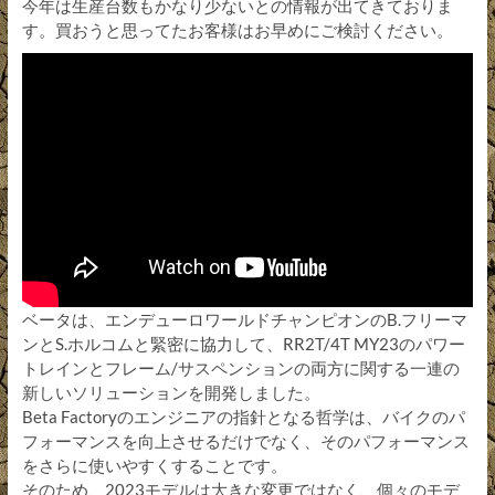
今年は生産台数もかなり少ないとの情報が出てきておりま
す。買おうと思ってたお客様はお早めにご検討ください。
ベータは、エンデューロワールドチャンピオンのB.フリーマ
ンとS.ホルコムと緊密に協力して、RR2T/4T MY23のパワー
トレインとフレーム/サスペンションの両方に関する一連の
新しいソリューションを開発しました。
Beta Factoryのエンジニアの指針となる哲学は、バイクのパ
フォーマンスを向上させるだけでなく、そのパフォーマンス
をさらに使いやすくすることです。
そのため、2023モデルは大きな変更ではなく、個々のモデ