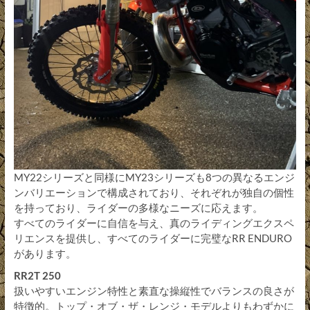
MY22シリーズと同様にMY23シリーズも8つの異なるエンジ
ンバリエーションで構成されており、それぞれが独自の個性
を持っており、ライダーの多様なニーズに応えます。
すべてのライダーに自信を与え、真のライディングエクスペ
リエンスを提供し、すべてのライダーに完璧なRR ENDURO
があります。
RR2T 250
扱いやすいエンジン特性と素直な操縦性でバランスの良さが
特徴的。トップ・オブ・ザ・レンジ・モデルよりもわずかに