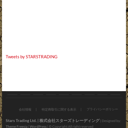
Tweets by STARSTRADING
お
ブ
バ
オ
新
お
会
ア
お
知
ロ
イ
ン
車・
す
社
プ
問
プライバシーポリシー
会社情報
特定商取引に関する表示
ら
グ
ク
ラ
中
す
情
リ・
い
Stars Trading Ltd. | 株式会社スターズトレーディング
| Designed by:
Theme Freesia
|
WordPress
| © Copyright All right reserved