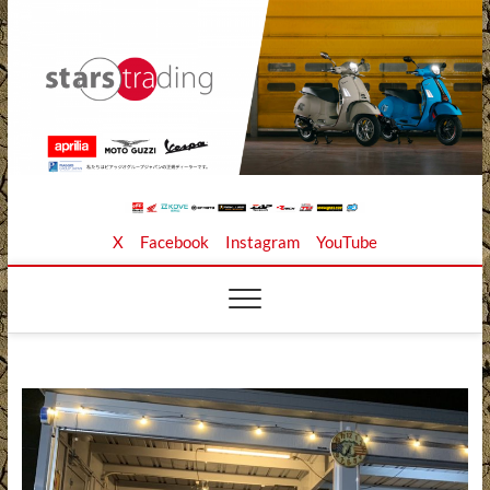
Skip
to
content
Stars Trading Ltd. |
APRILIA MOTO GUZZI正規ディーラー、REKLUSE、
X
Facebook
Instagram
YouTube
ZAP TECHNIX、 KOUBA LINK正規輸入元、逆輸入バイ
クの店
株式会社スターズト
レーディング