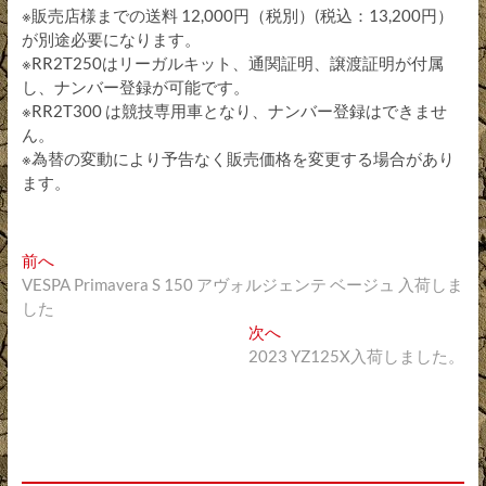
※販売店様までの送料 12,000円（税別）(税込：13,200円）
が別途必要になります。
※RR2T250はリーガルキット、通関証明、譲渡証明が付属
し、ナンバー登録が可能です。
※RR2T300 は競技専用車となり、ナンバー登録はできませ
ん。
※為替の変動により予告なく販売価格を変更する場合があり
ます。
投
過
前へ
去
VESPA Primavera S 150 アヴォルジェンテ ベージュ 入荷しま
稿
の
した
ナ
投
次
次へ
稿:
の
2023 YZ125X入荷しました。
ビ
投
ゲ
稿:
ー
シ