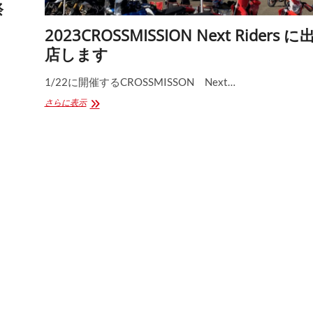
祭
し
ま
す
2023CROSSMISSION Next Riders に
店します
1/22に開催するCROSSMISSON Next…
2023CROSSMISSION
さらに表示
Next
Riders
に
出
店
し
ま
す