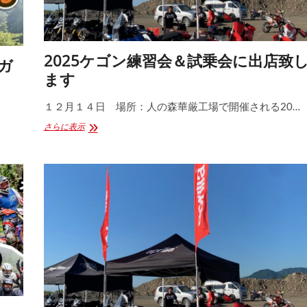
2025ケゴン練習会＆試乗会に出店致
爺ガ
ます
１２月１４日 場所：人の森華厳工場で開催される20…
2025
さらに表示
ケ
ゴ
ン
練
習
会
＆
試
乗
会
に
出
店
致