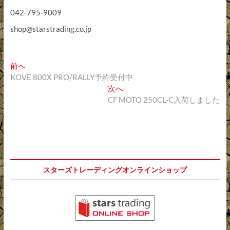
042-795-9009
shop@starstrading.co.jp
投
過
前へ
去
KOVE 800X PRO/RALLY予約受付中
稿
の
次
次へ
ナ
投
の
CF MOTO 250CL-C入荷しました
稿:
投
ビ
稿:
ゲ
ー
シ
スターズトレーディングオンラインショップ
ョ
ン