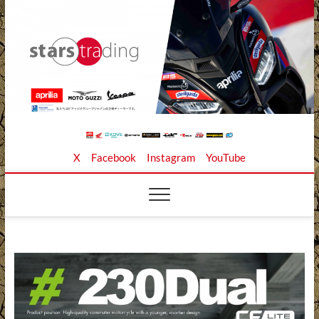
Skip
to
content
Stars Trading Ltd. |
APRILIA MOTO GUZZI正規ディーラー、REKLUSE、
X
Facebook
Instagram
YouTube
ZAP TECHNIX、 KOUBA LINK正規輸入元、逆輸入バイ
クの店
株式会社スターズト
レーディング