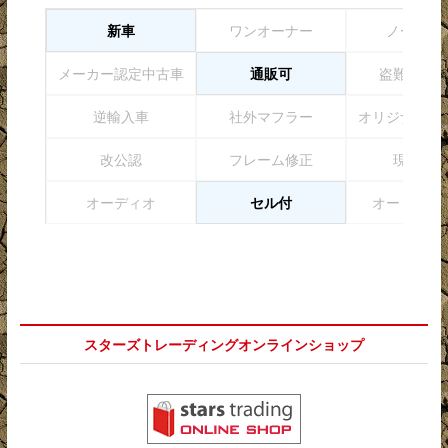
新車
ワンオーナー
ノーマル
メーカー認定中古車
通販可
盗難防止
逆輸入車
社外マフラー
オリジナルペ
改公認
フレーム修正
現状販
オーディオ
セル付
オートマチ
スターズトレーディングオンラインショップ