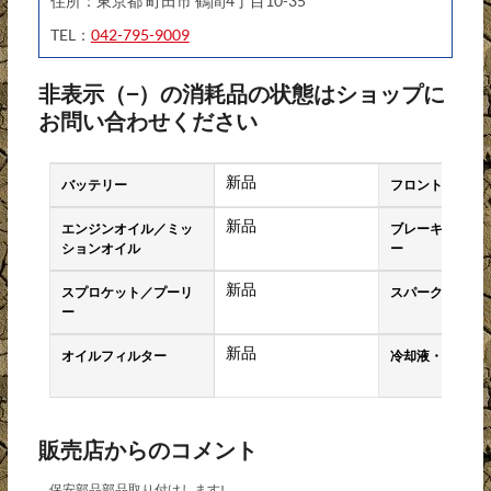
住所：東京都 町田市 鶴間4丁目10-35
TEL：
042-795-9009
非表示（−）の消耗品の状態はショップに
お問い合わせください
新品
バッテリー
フロントタイヤ
新品
エンジンオイル／ミッ
ブレーキパッド
ションオイル
ー
新品
スプロケット／プーリ
スパークプラグ
ー
新品
オイルフィルター
冷却液・クーラ
販売店からのコメント
保安部品部品取り付けします!