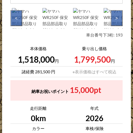
<
>
車台番号下3桁:
193
本体価格
乗り出し価格
1,518,000
1,799,500
円
円
諸経費 281,500 円
※表示価格はすべて税込
15,000pt
納車お祝いポイント
走行距離
年式
0km
2026
カラー
車検/保険