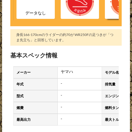
データなし
身長166-170cmのライダーの約70が WR250Fの足つきが「つ
ま先立ち」と回答しています。
基本スペック情報
ヤマハ
メーカー
モデル名
-
年式
排気量
-
型式
エンジンタイプ
-
燃費
燃料タンク容量
-
最高出力
最大トルク