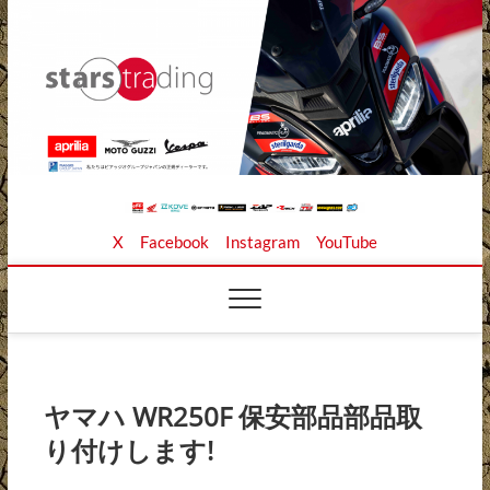
Skip
to
content
Stars Trading Ltd. |
APRILIA MOTO GUZZI正規ディーラー、REKLUSE、
X
Facebook
Instagram
YouTube
ZAP TECHNIX、 KOUBA LINK正規輸入元、逆輸入バイ
クの店
株式会社スターズト
レーディング
ヤマハ WR250F 保安部品部品取
り付けします!