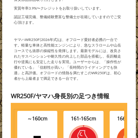
実質年率3.9%〜クレジットをお取り扱いしています。
認証工場完備、整備経験豊富な整備士が在籍していますのでご安
心頂けます。
ヤマハWR250F(2026年式)は、オフロード愛好者必携の一台で
す。軽量な車体と高性能エンジンにより、急なスラロームや山岳
コースでも抜群の操縦性を発揮します。最新モデルには、改良さ
れたサスペンションや耐久性の向上した部品を搭載し、長距離走
行や逆風にも安定した走りを実現。ユーザーからは、「操作性が
優れている」「信頼性が高い」「長時間のライディングでも快
適」と高評価。オフロードの情熱を満たすこのWR250Fは、初心
者から上級者まで満足できる一台です。
WR250F/ヤマハ身長別の足つき情報
～160cm
161-165cm
166-170
-