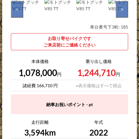
<
>
車台番号下3桁:
185
お取り寄せバイクです
ご来店前にご連絡ください
本体価格
乗り出し価格
1,078,000
1,244,710
円
円
諸経費 166,710 円
※表示価格はすべて税込
納車お祝いポイント - pt
走行距離
年式
3,594km
2022