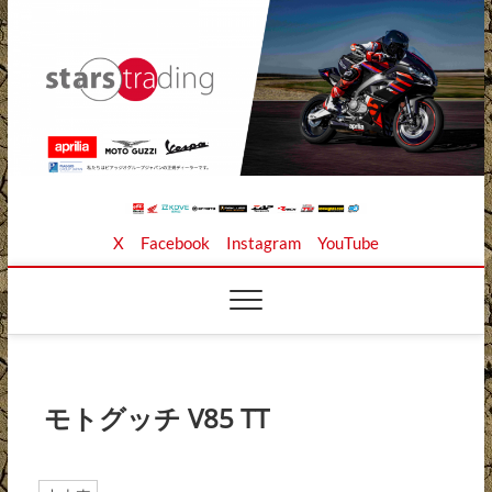
Skip
to
content
Stars Trading Ltd. |
APRILIA MOTO GUZZI正規ディーラー、REKLUSE、
X
Facebook
Instagram
YouTube
ZAP TECHNIX、 KOUBA LINK正規輸入元、逆輸入バイ
クの店
株式会社スターズト
レーディング
モトグッチ V85 TT