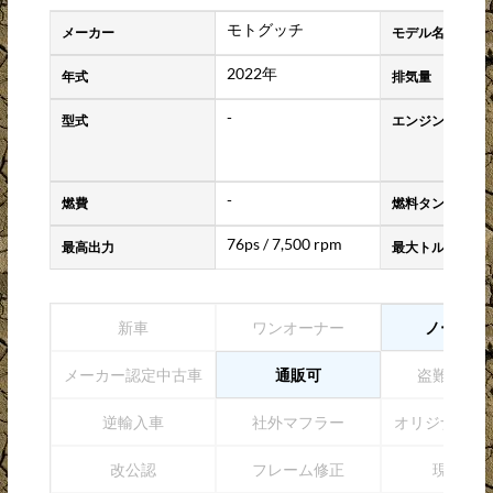
モトグッチ
メーカー
モデル名
2022年
年式
排気量
-
型式
エンジンタイプ
-
燃費
燃料タンク容量
76ps / 7,500 rpm
最高出力
最大トルク
新車
ワンオーナー
ノーマル
メーカー認定中古車
通販可
盗難防止
逆輸入車
社外マフラー
オリジナルペ
改公認
フレーム修正
現状販