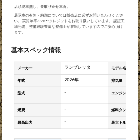
店頭現車無し、要取り寄せ車両。
展示車の有無・納期については販売店に必ずお問い合わせく ださ
い。 実質年率3.9%〜クレジットをお取り扱いしています。 認証工
場完備、整備経験豊富な整備士が在籍していますのでご安心頂け
ます。
基本スペック情報
ランブレッタ
メーカー
モデル名
2026年
年式
排気量
-
型式
エンジンタイプ
-
燃費
燃料タンク容量
-
最高出力
最大トルク