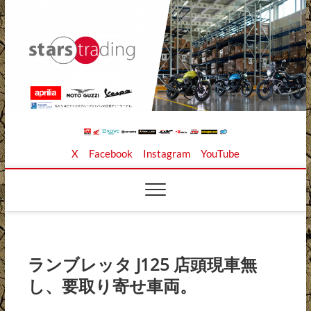
Skip
to
content
Stars Trading Ltd. |
APRILIA MOTO GUZZI正規ディーラー、REKLUSE、
X
Facebook
Instagram
YouTube
ZAP TECHNIX、 KOUBA LINK正規輸入元、逆輸入バイ
クの店
株式会社スターズト
レーディング
ランブレッタ J125 店頭現車無
し、要取り寄せ車両。