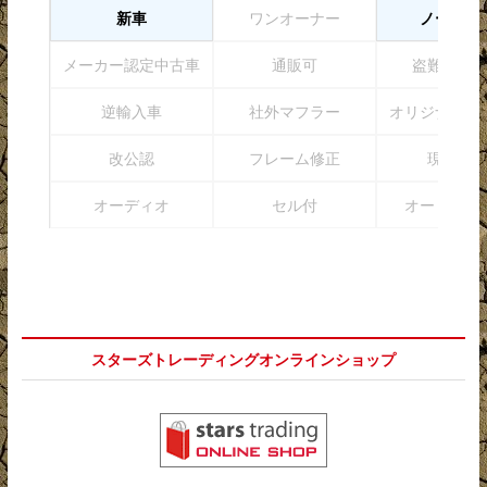
新車
ワンオーナー
ノーマル
メーカー認定中古車
通販可
盗難防止
逆輸入車
社外マフラー
オリジナルペ
改公認
フレーム修正
現状販
オーディオ
セル付
オートマチ
スターズトレーディングオンラインショップ