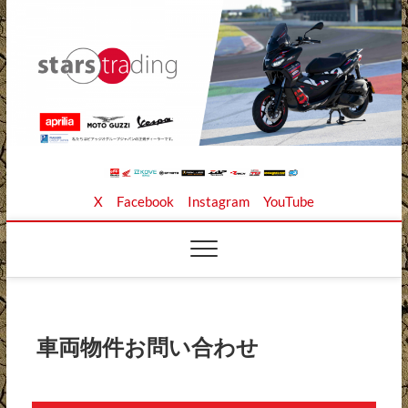
Skip
to
content
Stars Trading Ltd. |
APRILIA MOTO GUZZI正規ディーラー、REKLUSE、
X
Facebook
Instagram
YouTube
ZAP TECHNIX、 KOUBA LINK正規輸入元、逆輸入バイ
クの店
株式会社スターズト
レーディング
車両物件お問い合わせ