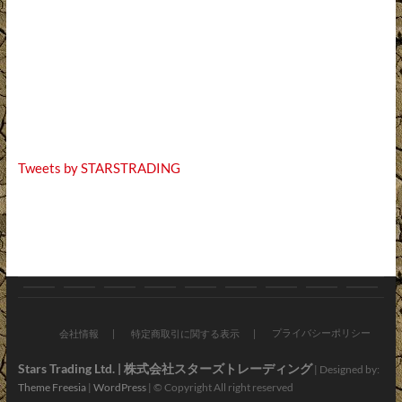
Tweets by STARSTRADING
お
ブ
バ
オ
新
お
会
ア
お
知
ロ
イ
ン
車・
す
社
プ
問
プライバシーポリシー
会社情報
特定商取引に関する表示
ら
グ
ク
ラ
中
す
情
リ・
い
Stars Trading Ltd. | 株式会社スターズトレーディング
| Designed by:
Theme Freesia
|
WordPress
| © Copyright All right reserved
せ
パ
イ
古
め
報
LINE
合