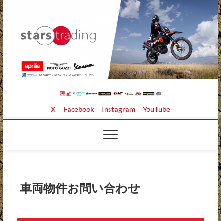
Skip
to
content
Stars Trading Ltd. |
APRILIA MOTO GUZZI正規ディーラー、REKLUSE、
X
Facebook
Instagram
YouTube
ZAP TECHNIX、 KOUBA LINK正規輸入元、逆輸入バイ
クの店
株式会社スターズト
レーディング
車両物件お問い合わせ