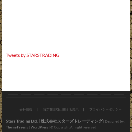
Tweets by STARSTRADING
お
ブ
バ
オ
新
お
会
ア
お
知
ロ
イ
ン
車・
す
社
プ
問
プライバシーポリシー
会社情報
特定商取引に関する表示
ら
グ
ク
ラ
中
す
情
リ・
い
Stars Trading Ltd. | 株式会社スターズトレーディング
| Designed by:
Theme Freesia
|
WordPress
| © Copyright All right reserved
せ
パ
イ
古
め
報
LINE
合