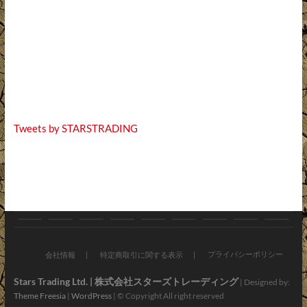
Tweets by STARSTRADING
お
ブ
バ
オ
新
お
会
ア
お
知
ロ
イ
ン
車・
す
社
プ
問
プライバシーポリシー
会社情報
特定商取引に関する表示
ら
グ
ク
ラ
中
す
情
リ・
い
Stars Trading Ltd. | 株式会社スターズトレーディング
| Designed by:
Theme Freesia
|
WordPress
| © Copyright All right reserved
せ
パ
イ
古
め
報
LINE
合