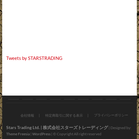
Tweets by STARSTRADING
お
ブ
バ
オ
新
お
会
ア
お
知
ロ
イ
ン
車・
す
社
プ
問
プライバシーポリシー
会社情報
特定商取引に関する表示
ら
グ
ク
ラ
中
す
情
リ・
い
Stars Trading Ltd. | 株式会社スターズトレーディング
| Designed by:
Theme Freesia
|
WordPress
| © Copyright All right reserved
せ
パ
イ
古
め
報
LINE
合