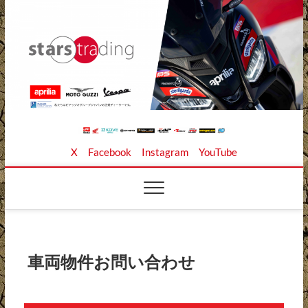
Skip
to
content
Stars Trading Ltd. |
APRILIA MOTO GUZZI正規ディーラー、REKLUSE、
X
Facebook
Instagram
YouTube
ZAP TECHNIX、 KOUBA LINK正規輸入元、逆輸入バイ
クの店
株式会社スターズト
レーディング
車両物件お問い合わせ