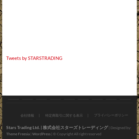
Tweets by STARSTRADING
お
ブ
バ
オ
新
お
会
ア
お
知
ロ
イ
ン
車・
す
社
プ
問
プライバシーポリシー
会社情報
特定商取引に関する表示
ら
グ
ク
ラ
中
す
情
リ・
い
Stars Trading Ltd. | 株式会社スターズトレーディング
| Designed by:
Theme Freesia
|
WordPress
| © Copyright All right reserved
せ
パ
イ
古
め
報
LINE
合