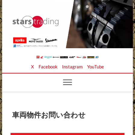
Skip
to
content
Stars Trading Ltd. |
APRILIA MOTO GUZZI正規ディーラー、REKLUSE、
X
Facebook
Instagram
YouTube
ZAP TECHNIX、 KOUBA LINK正規輸入元、逆輸入バイ
クの店
株式会社スターズト
レーディング
車両物件お問い合わせ