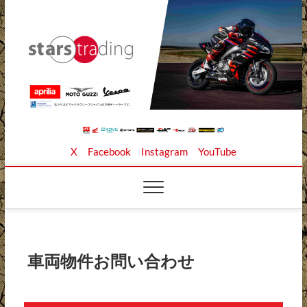
Skip
to
content
Stars Trading Ltd. |
APRILIA MOTO GUZZI正規ディーラー、REKLUSE、
X
Facebook
Instagram
YouTube
ZAP TECHNIX、 KOUBA LINK正規輸入元、逆輸入バイ
クの店
株式会社スターズト
レーディング
車両物件お問い合わせ