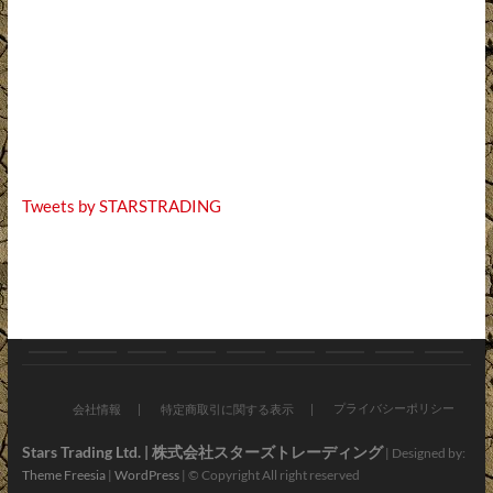
Tweets by STARSTRADING
お
ブ
バ
オ
新
お
会
ア
お
知
ロ
イ
ン
車・
す
社
プ
問
プライバシーポリシー
会社情報
特定商取引に関する表示
ら
グ
ク
ラ
中
す
情
リ・
い
Stars Trading Ltd. | 株式会社スターズトレーディング
| Designed by:
Theme Freesia
|
WordPress
| © Copyright All right reserved
せ
パ
イ
古
め
報
LINE
合