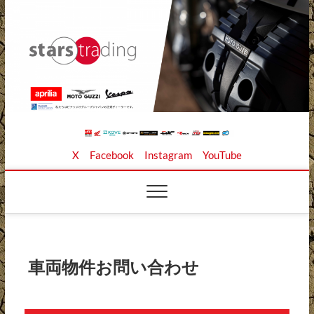
Skip
to
content
Stars Trading Ltd. |
APRILIA MOTO GUZZI正規ディーラー、REKLUSE、
X
Facebook
Instagram
YouTube
ZAP TECHNIX、 KOUBA LINK正規輸入元、逆輸入バイ
クの店
株式会社スターズト
レーディング
車両物件お問い合わせ