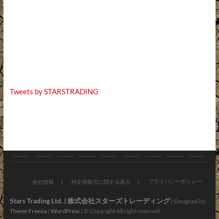
Tweets by STARSTRADING
お
ブ
バ
オ
新
お
会
ア
お
知
ロ
イ
ン
車・
す
社
プ
問
プライバシーポリシー
会社情報
特定商取引に関する表示
ら
グ
ク
ラ
中
す
情
リ・
い
Stars Trading Ltd. | 株式会社スターズトレーディング
| Designed by:
Theme Freesia
|
WordPress
| © Copyright All right reserved
せ
パ
イ
古
め
報
LINE
合