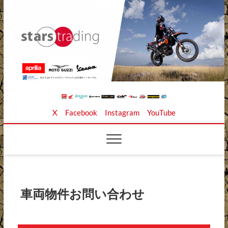
Skip
to
content
Stars Trading Ltd. |
APRILIA MOTO GUZZI正規ディーラー、REKLUSE、
X
Facebook
Instagram
YouTube
ZAP TECHNIX、 KOUBA LINK正規輸入元、逆輸入バイ
クの店
株式会社スターズト
レーディング
車両物件お問い合わせ