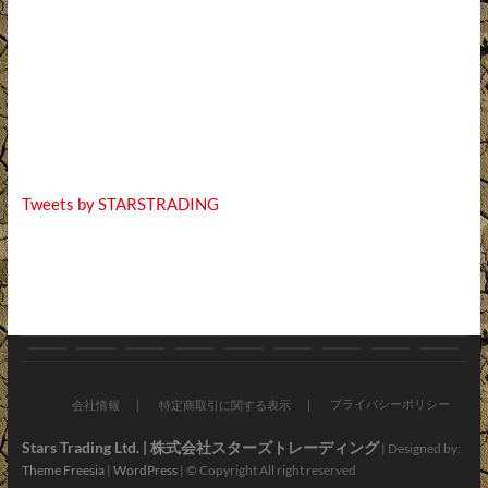
Tweets by STARSTRADING
お
ブ
バ
オ
新
お
会
ア
お
知
ロ
イ
ン
車・
す
社
プ
問
プライバシーポリシー
会社情報
特定商取引に関する表示
ら
グ
ク
ラ
中
す
情
リ・
い
Stars Trading Ltd. | 株式会社スターズトレーディング
| Designed by:
Theme Freesia
|
WordPress
| © Copyright All right reserved
せ
パ
イ
古
め
報
LINE
合