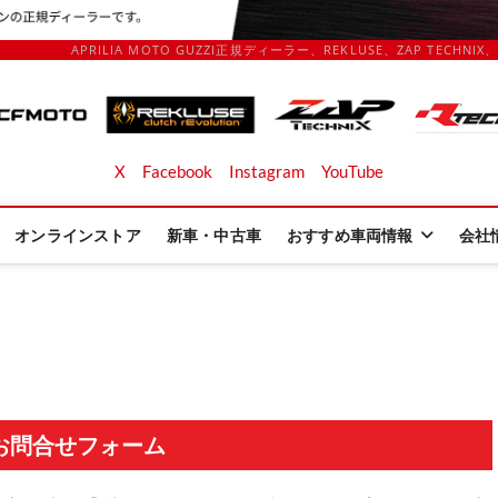
APRILIA MOTO GUZZI正規ディーラー、REKLUSE、ZAP TECHN
Ltd. | 株式会社スターズトレー
ECHNIX、 KOUBA LINK正規輸入元、逆輸入バイクの店
X
Facebook
Instagram
YouTube
オンラインストア
新車・中古車
おすすめ車両情報
会社
お問合せフォーム