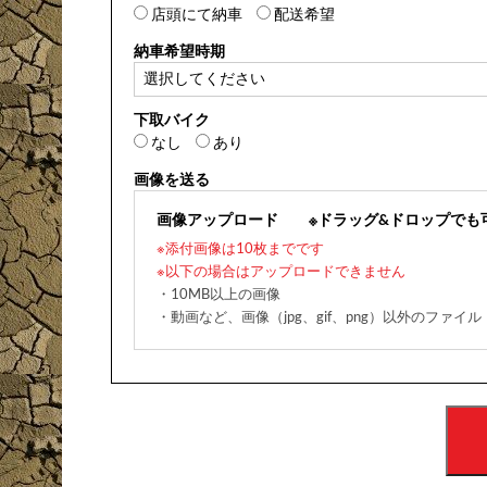
店頭にて納車
配送希望
納車希望時期
下取バイク
なし
あり
画像を送る
画像アップロード
※ドラッグ&ドロップでも
※添付画像は10枚までです
※以下の場合はアップロードできません
・10MB以上の画像
・動画など、画像（jpg、gif、png）以外のファイル