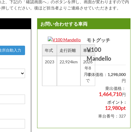
の上、下記の「確認画面へ」のボタンを押し、画面が変わりますので内
を押してください。後ほど担当者よりご連絡させていただきます。
お問い合わせする車両
モトグッチ
V100
年式
走行距離
車検
住所自動入力
Mandello
2023
22,924km
2026
年8
月ま
車体価格：
1,298,000
で
円
乗出価格：
1,464,710
円
ポイント :
12,980pt
車台番号：327