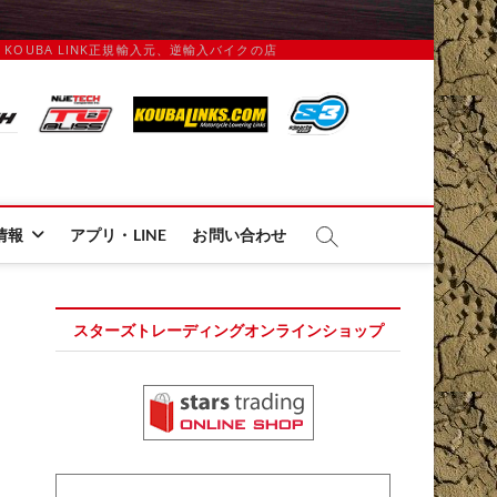
IX、 KOUBA LINK正規輸入元、逆輸入バイクの店
ディング
情報
アプリ・LINE
お問い合わせ
スターズトレーディングオンラインショップ