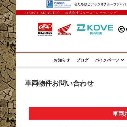
STARS TRADING LTD. | 株式会社スターズトレーディング
Stars Trading 
APRILIA MOTO GUZZI正規ディーラー、REKLUSE、ZAP T
お知らせ
ブログ
バイクパーツ
車両物件お問い合わせ
車両