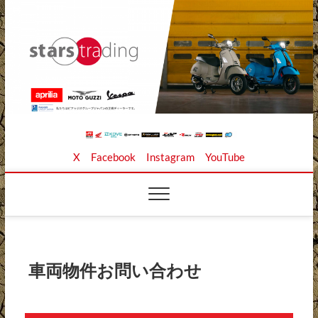
Skip
to
content
Stars Trading Ltd. |
APRILIA MOTO GUZZI正規ディーラー、REKLUSE、
X
Facebook
Instagram
YouTube
ZAP TECHNIX、 KOUBA LINK正規輸入元、逆輸入バイ
クの店
株式会社スターズト
レーディング
車両物件お問い合わせ