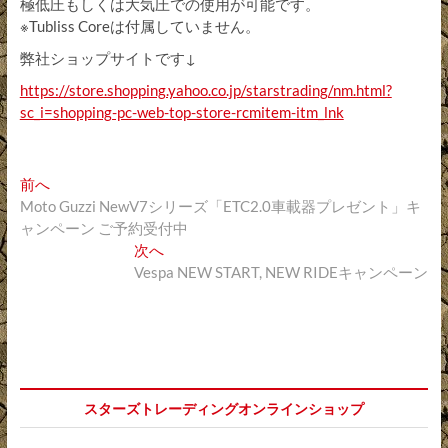
極低圧もしくは大気圧での使用が可能です。
※Tubliss Coreは付属していません。
弊社ショップサイトです↓
https://store.shopping.yahoo.co.jp/starstrading/nm.html?
sc_i=shopping-pc-web-top-store-rcmitem-itm_lnk
投
過
前へ
去
Moto Guzzi NewV7シリーズ「ETC2.0車載器プレゼント」キ
稿
の
ャンペーン ご予約受付中
ナ
投
次
次へ
稿:
の
Vespa NEW START, NEW RIDEキャンペーン
ビ
投
ゲ
稿:
ー
シ
ョ
スターズトレーディングオンラインショップ
ン