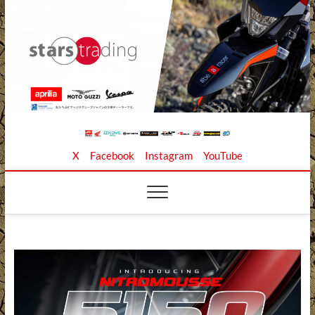
Skip
to
content
Stars Trading Ltd. |
APRILIA MOTO GUZZI正規ディーラー、REKLUSE、
X
Facebook
Instagram
YouTube
ZAP TECHNIX、 KOUBA LINK正規輸入元、逆輸入バイ
クの店
株式会社スターズト
レーディング