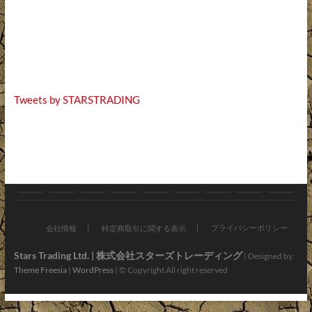
Tweets by STARSTRADING
お
ブ
バ
オ
新
お
会
ア
お
知
ロ
イ
ン
車・
す
社
プ
問
プライバシーポリシー
会社情報
特定商取引に関する表示
ら
グ
ク
ラ
中
す
情
リ・
い
Stars Trading Ltd. | 株式会社スターズトレーディング
| Designed by:
Theme Freesia
|
WordPress
| © Copyright All right reserved
せ
パ
イ
古
め
報
LINE
合
ー
ン
車
車
わ