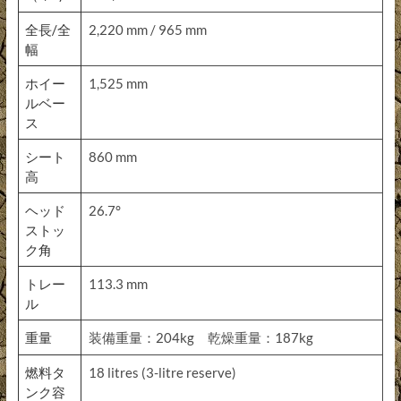
全長/全
2,220 mm / 965 mm
幅
ホイー
1,525 mm
ルベー
ス
シート
860 mm
高
ヘッド
26.7°
ストッ
ク角
トレー
113.3 mm
ル
重量
装備重量：204kg 乾燥重量：187kg
燃料タ
18 litres (3-litre reserve)
ンク容