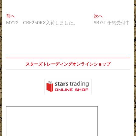
投
過
次
前へ
次へ
去
の
MY22 CRF250RX入荷しました。
SR GT 予約受付中
稿
の
投
ナ
投
稿:
稿:
ビ
ゲ
ー
スターズトレーディングオンラインショップ
シ
ョ
ン