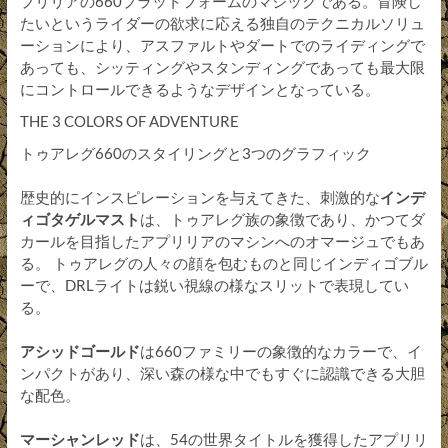
プリリアの660プラットフォームのマジックである。冒険し
たいというライダーの欲求に応える独自のテクニカルソリュ
ーションにより、アスファルトやダートでのライディングで
あっても、シッティングやスタンディングであっても最大限
にコントロールできるようなデザインとなっている。
THE 3 COLORS OF ADVENTURE
トゥアレグ660のスタイリングと3つのグラフィック
歴史的にインスピレーションを与えてきた、刺激的な
インデ
ィゴタゲルマスト
は、トゥアレグ族の象徴であり、かつてダ
カールを目指したアプリリアのマシンへのオマージュでもあ
る。 トゥアレグの人々の顔を包むものと同じインディゴブル
ーで、DRLライトは鋭い視線の様なスリットで表現してい
る。
アシッドゴールド
は660ファミリーの象徴的なカラーで、イ
ンパクトがあり、深い森の様な中でもすぐに認識できる大胆
な配色。
マーシャンレッド
は、54の世界タイトルを獲得したアプリリ