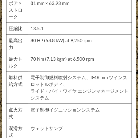
ボア ×
81 mm × 63.93 mm
ストロ
ーク
圧縮比
13.5:1
最高出
80 HP (58.8 kW) at 9,250 rpm
力
最大ト
70 Nm (7.13 kgm) at 6,500 rpm
ルク
燃料供
電子制御燃料噴射システム、Φ48 mm ツインス
給方式
ロットルボディ、
ライド・バイ・ワイヤ エンジンマネージメント
システム
点火方
電子制御イグニッションシステム
式
潤滑方
ウェットサンプ
式