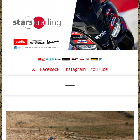
Skip
to
content
Stars Trading Ltd. |
APRILIA MOTO GUZZI正規ディーラー、REKLUSE、
X
Facebook
Instagram
YouTube
ZAP TECHNIX、 KOUBA LINK正規輸入元、逆輸入バイ
クの店
株式会社スターズト
レーディング