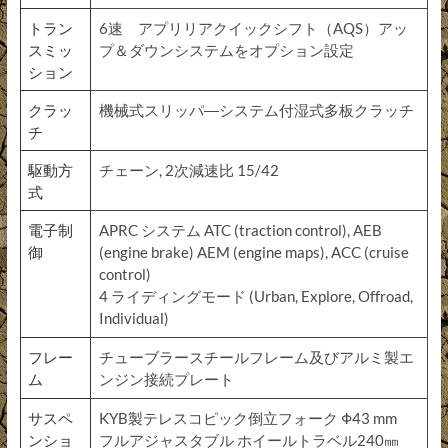
トラン
6速 アプリリアクイックシフト（AQS）アッ
スミッ
プ＆ダウンシステムをオプション設定
ション
クラッ
機械式スリッパ―システム付湿式多板クラッチ
チ
駆動方
チェーン, 2次減速比 15/42
式
電子制
APRC システム ATC (traction control), AEB
御
(engine brake) AEM (engine maps), ACC (cruise
control)
4 ライディングモード (Urban, Explore, Offroad,
Individual)
フレー
チューブラースチールフレーム及びアルミ製エ
ム
ンジン接続プレート
サスペ
KYB製テレスコピック倒立フォーク Φ43 mm
ンショ
フルアジャスタブル ホイールトラベル240㎜