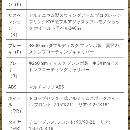
ン（F）
サスペ
アルミニウム製スウィングアーム プログレッシ
ンショ
ブリンクKYB製フルアジャスタブルモノショッ
ン
ク ホイールトラベル240㎜
（R）
ブレー
Φ300 mm ダブルディスク ブレンボ製 異径2ピ
キ（F）
ストンフローティングキャリパー
ブレー
Φ260 mm ディスク ブレンボ製 Φ 34 mmピス
キ
トンフローティングキャリパー
（R）
ABS
マルチマップ ABS
ホイー
ドロップセンター式アルミリムスポークホイー
ル
ル フロント: 2.15”X21” リア: 4.25”X18”
（F/R）
タイヤ
チューブレス, フロント: 90/90-21 リア:
（F/R)
150/70 R 18