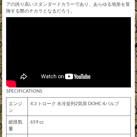
アの誇り高いスタンダードカラーであり、あらゆる地形を冒
険する際のチカラとなるだろう。
SPECIFICATIONS
エンジ
4ストローク 水冷並列2気筒 DOHC 4バルブ
ン
総排気
659 cc
量