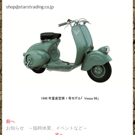
shop@starstrading.co.jp
投
過
前へ
去
お知らせ ～臨時休業、イベントなど～
稿
の
次
次へ