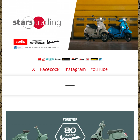
Skip
to
content
Stars Trading Ltd. |
APRILIA MOTO GUZZI正規ディーラー、REKLUSE、
X
Facebook
Instagram
YouTube
ZAP TECHNIX、 KOUBA LINK正規輸入元、逆輸入バイ
クの店
株式会社スターズト
レーディング