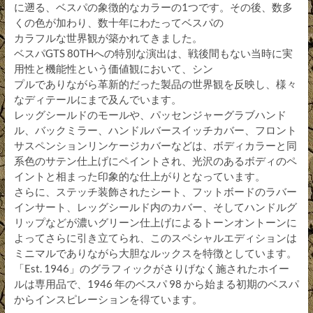
に遡る、ベスパの象徴的なカラーの1つです。その後、数多
くの色が加わり、数十年にわたってベスパの
カラフルな世界観が築かれてきました。
ベスパGTS 80THへの特別な演出は、戦後間もない当時に実
用性と機能性という価値観において、シン
プルでありながら革新的だった製品の世界観を反映し、様々
なディテールにまで及んでいます。
レッグシールドのモールや、パッセンジャーグラブハンド
ル、バックミラー、ハンドルバースイッチカバー、フロント
サスペンションリンケージカバーなどは、ボディカラーと同
系色のサテン仕上げにペイントされ、光沢のあるボディのペ
イントと相まった印象的な仕上がりとなっています。
さらに、ステッチ装飾されたシート、フットボードのラバー
インサート、レッグシールド内のカバー、そしてハンドルグ
リップなどが濃いグリーン仕上げによるトーンオントーンに
よってさらに引き立てられ、このスペシャルエディションは
ミニマルでありながら大胆なルックスを特徴としています。
「Est. 1946」のグラフィックがさりげなく施されたホイー
ルは専用品で、1946 年のベスパ 98 から始まる初期のベスパ
からインスピレーションを得ています。