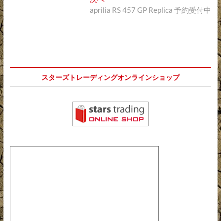
ナ
投
の
aprilia RS 457 GP Replica 予約受付中
稿:
投
ビ
稿:
ゲ
ー
シ
スターズトレーディングオンラインショップ
ョ
ン