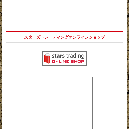
稿
の
投
ナ
投
稿:
稿:
ビ
ゲ
ー
スターズトレーディングオンラインショップ
シ
ョ
ン