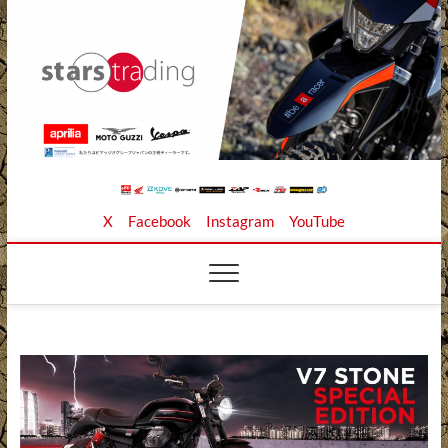
Skip
to
content
Stars Trading Ltd. |
APRILIA MOTO GUZZI正規ディーラー、REKLUSE、
X
Facebook
Instagram
YouTube
ZAP TECHNIX、 KOUBA LINK正規輸入元、逆輸入バイ
クの店
株式会社スターズト
レーディング