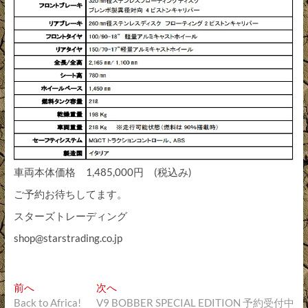
車両本体価格 1,485,000円 (税込み)
ご予約お待ちしてます。
スターズトレーディング
shop@starstrading.co.jp
投
過
次
前へ
次へ
去
の
Back to Africa!
V9 BOBBER SPECIAL EDITION 予約受付中