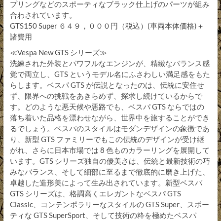
プリングなどのスポーティなブラック仕上げのパーツが組み
合わされています。
GTS150 Super ６４９，０００円（税込）(車両本体価格)＋
諸費用
≪Vespa New GTS シリーズ≫
洗練された外装とパワフルなエンジンが、精緻なバランス感
覚で両立し、GTS というモデル名にふさわしい満足感をもた
らします。ベスパ GTS が伝説となったのは、伝統に安住せ
ず、限界への挑戦をあきらめず、探求し続けているからで
す。どのような悪天候や悪路でも、ベスパ GTS ならではの
落ち着いた品格を漂わせながら、世界中を旅することができ
るでしょう。ベスパのスタイルはモダンデザインの象徴であ
り、新型 GTS ファミリーでもこの伝統のデザインが受け継
がれ、さらに日本市場では 8 色ものカラーリングを展開して
います。GTS シリーズ独自の優美さは、伝統と最新技術の巧
みなバランス、そして細部に至るまで徹底的に磨き上げた、
卓越した造形美によって生み出されています。新型ベスパ
GTS シリーズは、格調高くエレガントなベスパ GTS
Classic、コンテンポラリーなスタイルの GTS Super、スポー
ティな GTS SuperSport、そして技術の粋を極めたベスパ