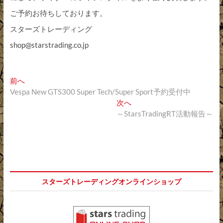
ご予約お待ちしております。
スターズトレーディング
shop@starstrading.co.jp
投
過
前へ
去
Vespa New GTS300 Super Tech/Super Sport予約受付中
稿
の
次
次へ
ナ
投
の
～StarsTradingRT活動報告～
稿:
投
ビ
稿:
ゲ
ー
シ
スターズトレーディングオンラインショップ
ョ
ン