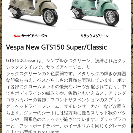
Vespa New GTS150 Super/Classic
GTS150Classic は、シンプルかつクリーン、洗練されたクラ
シックスタイルで、サッビアベージュ、リ
ラックスグリーンの 2 色展開です。メタリックの輝きが鮮烈
な印象を与え、ベスパらしさの真髄を表現しています。ボデ
ィ各部にクロームメッキの優美なパーツが配されており、中
でもボディラインの縁取りや、象徴ともいえるステアリング
コラムカバーの装飾、フロントサスペンションのスプリン
グ、ヘッドライトフレーム、サイレンサーカバーなどが際立
ちます。グレーのシートには縦方向に走るスリット状のパタ
ーンや、同系色のステッチが施されています。グリップラバ
ーと、フットボードラバー、ホイールリムも同じくグレーの
仕上げが選択されています。