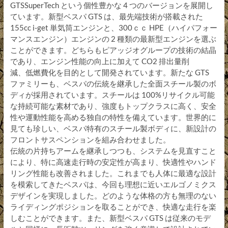
GTSSuperTech という個性豊かな 4 つのバージョンを展開し
ています。新型ベスパ GTS は、最先端技術が搭載された
155cc i-get 単気筒エンジンと、300ｃｃ HPE（ハイパフォー
マンスエンジン）エンジンの 2 種類の最新型エンジンを選ぶ
ことができます。どちらもピアッジオグループの技術の結晶
であり、エンジン性能の向上に加えて CO2 排出量削
減、低燃費化を目的として開発されています。新たな GTS
ファミリーも、ベスパの伝統を継承した全面スチール製のボ
ディが採用されています。スチールは 100%リサイクル可能
な持続可能な素材であり、強度もトップクラスに高く、安全
性や運動性能を高める独自の特性を備えています。世界的に
見ても珍しい、ベスパ特有のスチール製ボディに、新設計の
フロントサスペンションを組み合わせました。
伝統の片持ちアームを継承しつつも、システムを見直すこと
により、特に高速走行時の安定性が高まり、快適性やハンド
リング性能も改善されました。これまでも人体に最適な設計
を模索してきたベスパは、今回も理想に近いエルゴノミクス
デザインを実現しました。どのような体格の方も無理のない
ライディングポジションを取ることができ、快適な走行を楽
しむことができます。また、新型ベスパ GTS は従来のモデ