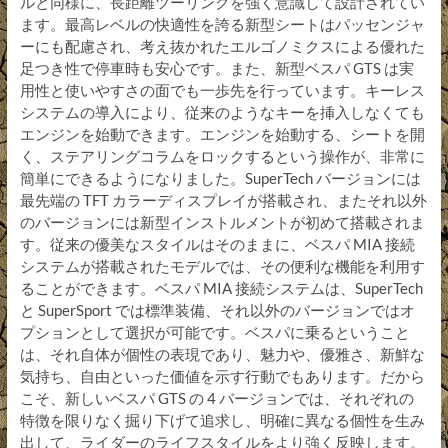
ルと同様に、長距離ツーリングを強く意識して設計されてい
ます。最高レベルの快適性を誇る新型シートはパッセンジャ
ーにも配慮され、考え抜かれたエルゴノミクスによる優れた
足つき性で停車時も安心です。また、新型ベスパ GTS は実
用性と使いやすさの面でも一歩先を行っています。キーレス
システムの導入により、従来のようなキーを挿入しなくても
エンジンを始動できます。エンジンを始動する、シートを開
く、ステアリングコラムをロックするという操作が、非常に
簡単にできるようになりました。SuperTech バージョンには
最先端の TFT カラーディスプレイが搭載され、またそれ以外
のバージョンには新型インストルメントが初めて搭載されま
す。従来の優美なスタイルはそのままに、ベスパ MIA 接続
システムが搭載されたモデルでは、その便利な機能を利用す
ることができます。ベスパ MIA 接続システムは、SuperTech
と SuperSport では標準装備、それ以外のバージョンではオ
プションとして選択が可能です。ベスパに乗るということ
は、それ自体が個性の表現であり、魅力や、優雅さ、新鮮な
気持ち、自由といった価値を示す行動でもあります。だから
こそ、新しいベスパ GTS の 4 バージョンでは、それぞれの
特徴を限りなく掘り下げて追求し、明確に異なる個性を生み
出して、ライダーのライフスタイルをより強く反映します。