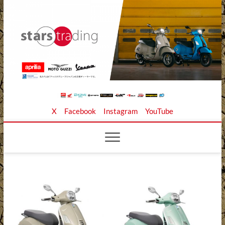
Skip
to
content
Stars Trading Ltd. |
APRILIA MOTO GUZZI正規ディーラー、REKLUSE、
X
Facebook
Instagram
YouTube
ZAP TECHNIX、 KOUBA LINK正規輸入元、逆輸入バイ
クの店
株式会社スターズト
レーディング